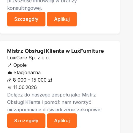
przyszłość innowacji w branży
konsultingowej.
Szczegóły
Aplikuj
Mistrz Obsługi Klienta w LuxFurniture
LuxiCare Sp. z o.o.
📍
Opole
💼
Stacjonarna
💰
8 000 - 15 000 zł
📅
11.06.2026
Dołącz do naszego zespołu jako Mistrz
Obsługi Klienta i pomóż nam tworzyć
niezapomniane doświadczenia zakupowe!
Szczegóły
Aplikuj