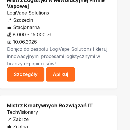
Mistrz Logistyki w Rewolucyjnej Firmie
Vapowej
LogiVape Solutions
📍
Szczecin
💼
Stacjonarna
💰
8 000 - 15 000 zł
📅
10.06.2026
Dołącz do zespołu LogiVape Solutions i kieruj
innowacyjnymi procesami logistycznymi w
branży e-papierosów!
Szczegóły
Aplikuj
Mistrz Kreatywnych Rozwiązań IT
TechVisionary
📍
Zabrze
💼
Zdalna