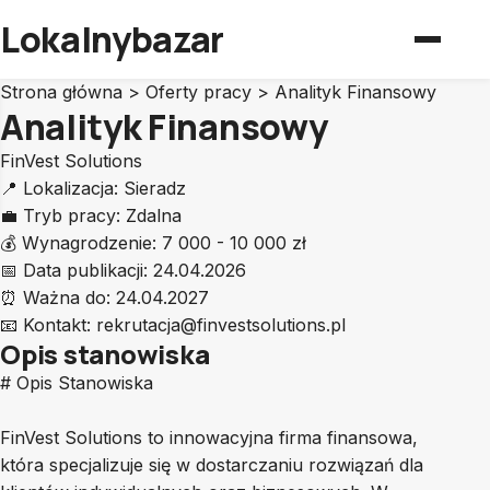
Lokalnybazar
Strona główna
>
Oferty pracy
>
Analityk Finansowy
Analityk Finansowy
FinVest Solutions
📍
Lokalizacja:
Sieradz
💼
Tryb pracy:
Zdalna
💰
Wynagrodzenie:
7 000 - 10 000 zł
📅
Data publikacji:
24.04.2026
⏰
Ważna do:
24.04.2027
📧
Kontakt:
rekrutacja@finvestsolutions.pl
Opis stanowiska
# Opis Stanowiska
FinVest Solutions to innowacyjna firma finansowa,
która specjalizuje się w dostarczaniu rozwiązań dla