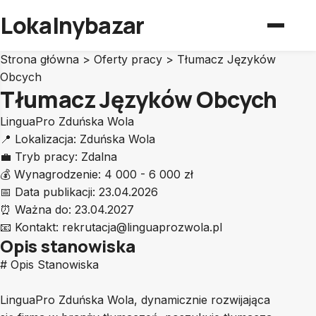
Lokalnybazar
Strona główna
>
Oferty pracy
>
Tłumacz Języków
Obcych
Tłumacz Języków Obcych
LinguaPro Zduńska Wola
📍
Lokalizacja:
Zduńska Wola
💼
Tryb pracy:
Zdalna
💰
Wynagrodzenie:
4 000 - 6 000 zł
📅
Data publikacji:
23.04.2026
⏰
Ważna do:
23.04.2027
📧
Kontakt:
rekrutacja@linguaprozwola.pl
Opis stanowiska
# Opis Stanowiska
LinguaPro Zduńska Wola, dynamicznie rozwijająca