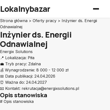
Lokalnybazar
Strona główna
>
Oferty pracy
>
Inżynier ds. Energii
Odnawialnej
Inżynier ds. Energii
Odnawialnej
Energix Solutions
📍
Lokalizacja:
Piła
💼
Tryb pracy:
Zdalna
💰
Wynagrodzenie:
8 000 - 12 000 zł
📅
Data publikacji:
24.04.2026
⏰
Ważna do:
24.04.2027
📧
Kontakt:
rekrutacja@energixsolutions.pl
Opis stanowiska
# Opis stanowiska