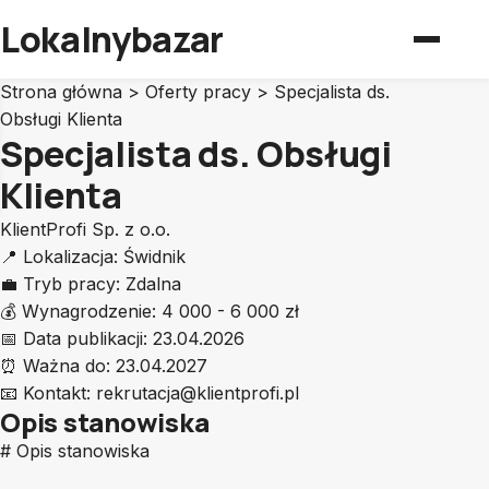
Lokalnybazar
Strona główna
>
Oferty pracy
>
Specjalista ds.
Obsługi Klienta
Specjalista ds. Obsługi
Klienta
KlientProfi Sp. z o.o.
📍
Lokalizacja:
Świdnik
💼
Tryb pracy:
Zdalna
💰
Wynagrodzenie:
4 000 - 6 000 zł
📅
Data publikacji:
23.04.2026
⏰
Ważna do:
23.04.2027
📧
Kontakt:
rekrutacja@klientprofi.pl
Opis stanowiska
# Opis stanowiska